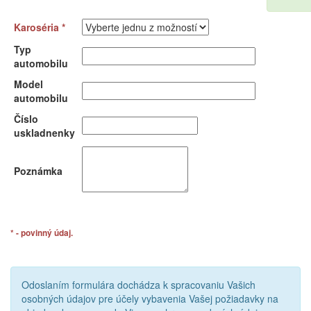
Karoséria *
Typ
automobilu
Model
automobilu
Číslo
uskladnenky
Poznámka
* - povinný údaj.
Odoslaním formulára dochádza k spracovaniu Vašich
osobných údajov pre účely vybavenia Vašej požiadavky na