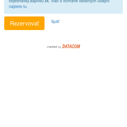
objednavky.aapneu.sk. Viac o ochrane osobných údajov
nájdete tu
.
Späť