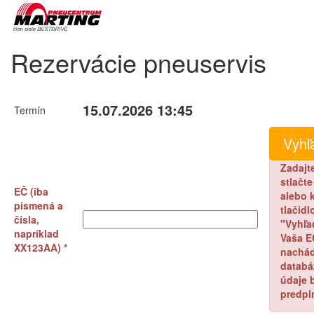
Rezervácie pneuservis
15.07.2026 13:45
Termín
Zadajt
stlačt
EČ (iba
alebo k
písmená a
tlačidl
čísla,
"Vyhľa
napríklad
Vaša E
XX123AA) *
nachád
databá
údaje 
predpl