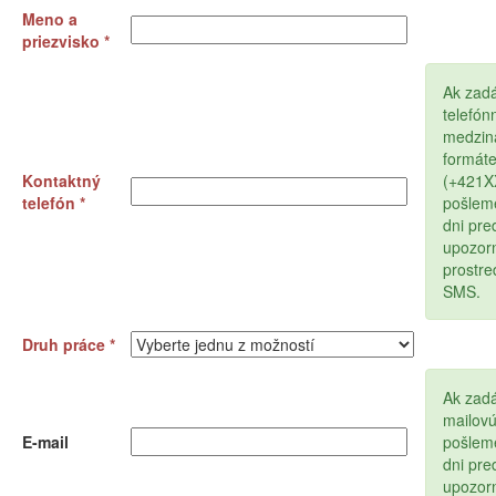
Meno a
priezvisko *
Ak zad
telefón
medzin
formát
Kontaktný
(+421
telefón *
pošlem
dni pr
upozor
prostr
SMS.
Druh práce *
Ak zadá
mailov
E-mail
pošlem
dni pr
upozor