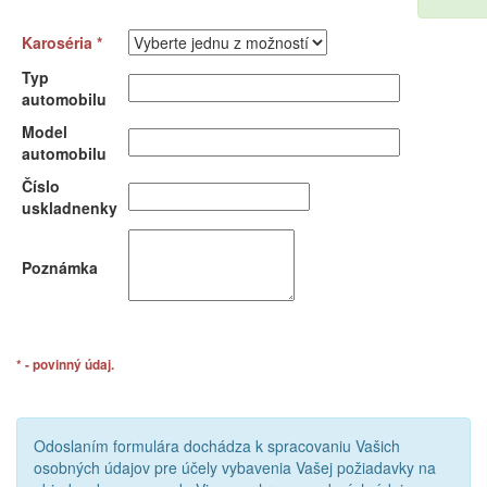
Karoséria *
Typ
automobilu
Model
automobilu
Číslo
uskladnenky
Poznámka
* - povinný údaj.
Odoslaním formulára dochádza k spracovaniu Vašich
osobných údajov pre účely vybavenia Vašej požiadavky na