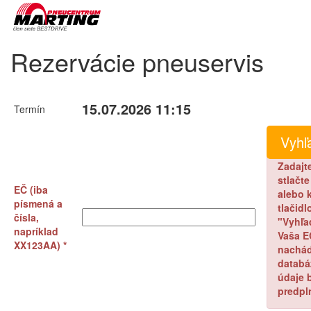
Rezervácie pneuservis
15.07.2026 11:15
Termín
Zadajt
stlačt
EČ (iba
alebo k
písmená a
tlačidl
čísla,
"Vyhľa
napríklad
Vaša E
XX123AA) *
nachád
databá
údaje 
predpl