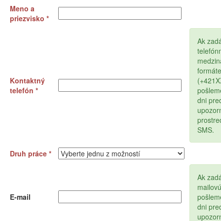
Meno a
priezvisko *
Ak zad
telefón
medzin
formát
Kontaktný
(+421
telefón *
pošlem
dni pr
upozor
prostr
SMS.
Druh práce *
Ak zadá
mailov
E-mail
pošlem
dni pr
upozor