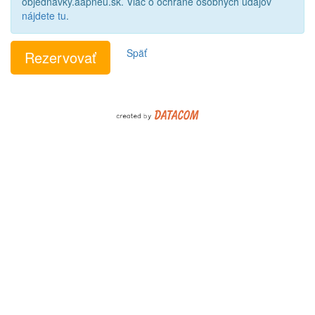
objednavky.aapneu.sk. Viac o ochrane osobných údajov
nájdete tu
.
Späť