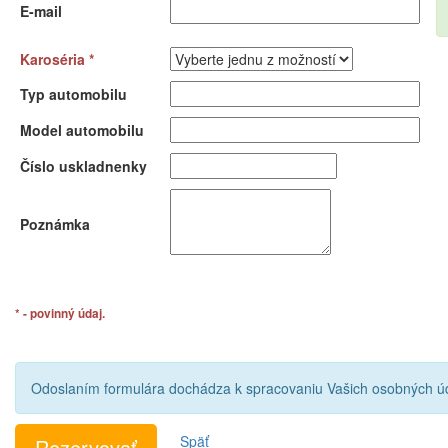
E-mail
Karoséria *
Typ automobilu
Model automobilu
Číslo uskladnenky
Poznámka
* - povinný údaj.
Odoslaním formulára dochádza k spracovaniu Vašich osobných úd
Späť