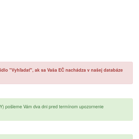
ačidlo "Vyhľadať", ak sa Vaša EČ nachádza v našej databáze
Y) pošleme Vám dva dni pred termínom upozornenie