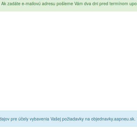
Ak zadáte e-mailovú adresu pošleme Vám dva dni pred termínom upo
ajov pre účely vybavenia Vašej požiadavky na objednavky.aapneu.sk.