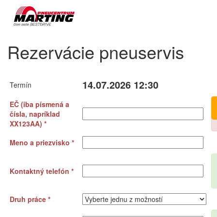
Rezervácie pneuservis
14.07.2026 12:30
Termín
EČ (iba písmená a
čísla, napríklad
XX123AA) *
Meno a priezvisko *
Kontaktný telefón *
Druh práce *