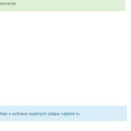
zornenie.
 Viac o ochrane osobných údajov
nájdete tu
.