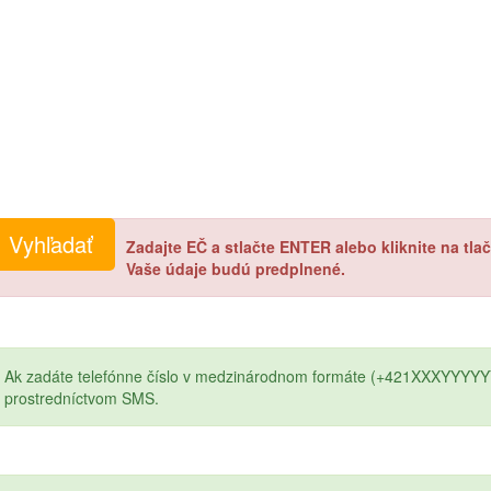
Zadajte EČ a stlačte ENTER alebo kliknite na tl
Vaše údaje budú predplnené.
Ak zadáte telefónne číslo v medzinárodnom formáte (+421XXXYYYYY
prostredníctvom SMS.