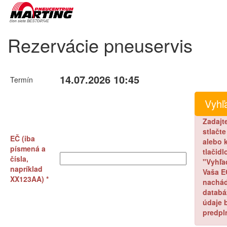
Rezervácie pneuservis
14.07.2026 10:45
Termín
Zadajt
stlačt
EČ (iba
alebo k
písmená a
tlačidl
čísla,
"Vyhľa
napríklad
Vaša E
XX123AA) *
nachád
databá
údaje 
predpl