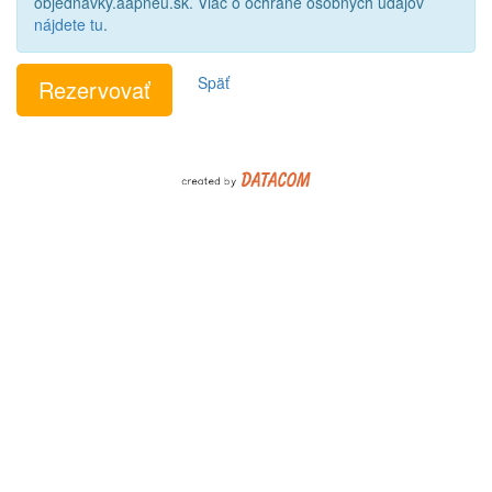
objednavky.aapneu.sk. Viac o ochrane osobných údajov
nájdete tu
.
Späť