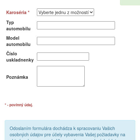
Karoséria *
Typ
automobilu
Model
automobilu
Číslo
uskladnenky
Poznámka
* - povinný údaj.
Odoslaním formulára dochádza k spracovaniu Vašich
osobných údajov pre účely vybavenia Vašej požiadavky na