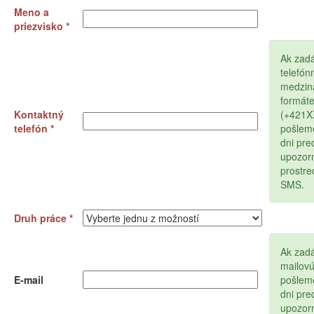
Meno a
priezvisko *
Ak zad
telefón
medzin
formát
Kontaktný
(+421
telefón *
pošlem
dni pr
upozor
prostr
SMS.
Druh práce *
Ak zadá
mailov
E-mail
pošlem
dni pr
upozor