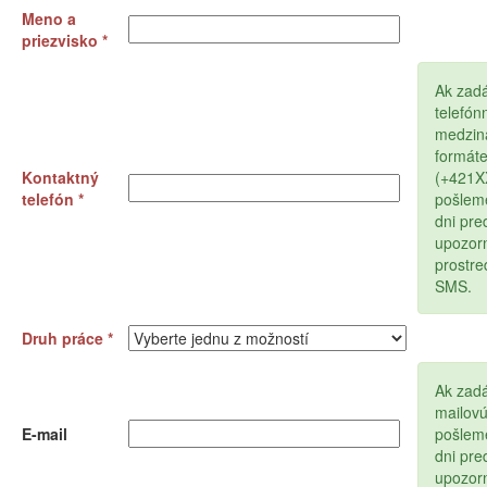
Meno a
priezvisko *
Ak zad
telefón
medzin
formát
Kontaktný
(+421
telefón *
pošlem
dni pr
upozor
prostr
SMS.
Druh práce *
Ak zadá
mailov
E-mail
pošlem
dni pr
upozor