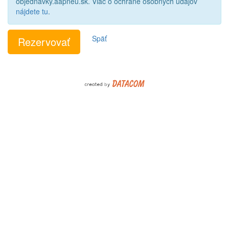
objednavky.aapneu.sk. Viac o ochrane osobných údajov
nájdete tu
.
Späť