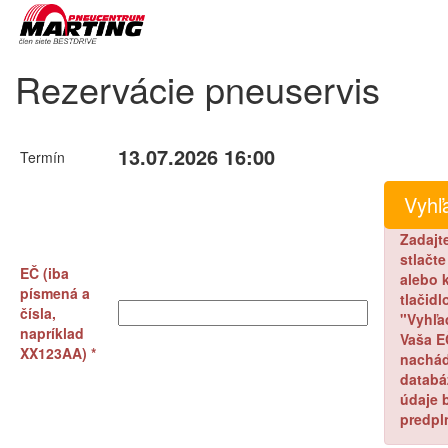
Rezervácie pneuservis
13.07.2026 16:00
Termín
Zadajt
stlačt
EČ (iba
alebo k
písmená a
tlačidl
čísla,
"Vyhľa
napríklad
Vaša E
XX123AA) *
nachád
databá
údaje 
predpl