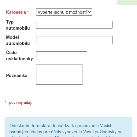
Karoséria *
Typ
automobilu
Model
automobilu
Číslo
uskladnenky
Poznámka
* - povinný údaj.
Odoslaním formulára dochádza k spracovaniu Vašich
osobných údajov pre účely vybavenia Vašej požiadavky na