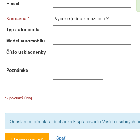
E-mail
Karoséria *
Typ automobilu
Model automobilu
Číslo uskladnenky
Poznámka
* - povinný údaj.
Odoslaním formulára dochádza k spracovaniu Vašich osobných úd
Späť