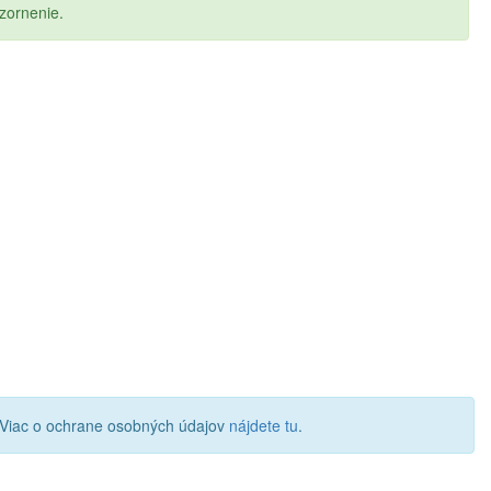
zornenie.
 Viac o ochrane osobných údajov
nájdete tu
.