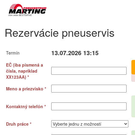
Rezervácie pneuservis
13.07.2026 13:15
Termín
EČ (iba písmená a
čísla, napríklad
XX123AA) *
Meno a priezvisko *
Kontaktný telefón *
Druh práce *