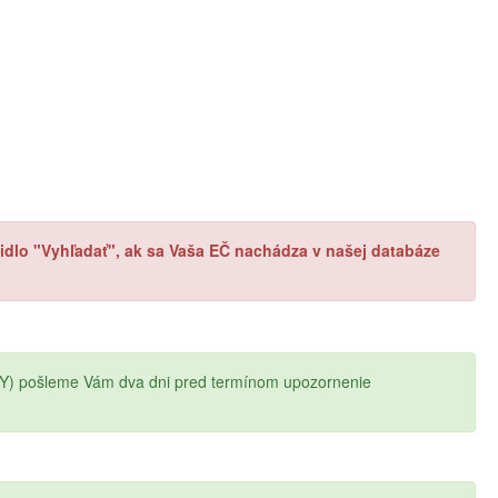
ačidlo "Vyhľadať", ak sa Vaša EČ nachádza v našej databáze
Y) pošleme Vám dva dni pred termínom upozornenie