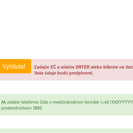
Zadajte EČ a stlačte ENTER alebo kliknite na tl
Vaše údaje budú predplnené.
Ak zadáte telefónne číslo v medzinárodnom formáte (+421XXXYYYYY
prostredníctvom SMS.