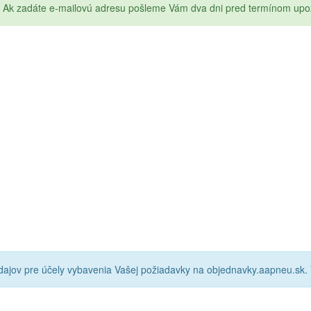
Ak zadáte e-mailovú adresu pošleme Vám dva dni pred termínom upo
ajov pre účely vybavenia Vašej požiadavky na objednavky.aapneu.sk.