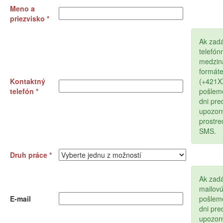
Meno a
priezvisko *
Ak zad
telefón
medzin
formát
Kontaktný
(+421
telefón *
pošlem
dni pr
upozor
prostr
SMS.
Druh práce *
Ak zadá
mailov
E-mail
pošlem
dni pr
upozor