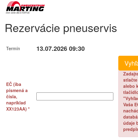
Rezervácie pneuservis
13.07.2026 09:30
Termín
Zadajt
stlačt
EČ (iba
alebo k
písmená a
tlačidl
čísla,
"Vyhľa
napríklad
Vaša E
XX123AA) *
nachád
databá
údaje 
predpl