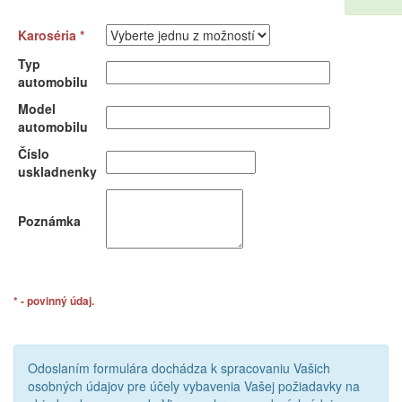
Karoséria *
Typ
automobilu
Model
automobilu
Číslo
uskladnenky
Poznámka
* - povinný údaj.
Odoslaním formulára dochádza k spracovaniu Vašich
osobných údajov pre účely vybavenia Vašej požiadavky na