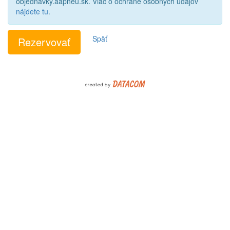
objednavky.aapneu.sk. Viac o ochrane osobných údajov
nájdete tu
.
Späť