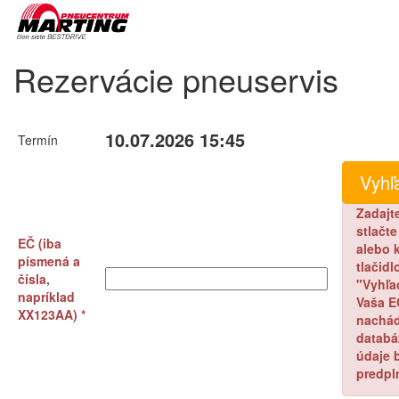
Rezervácie pneuservis
10.07.2026 15:45
Termín
Zadajt
stlačt
EČ (iba
alebo k
písmená a
tlačidl
čísla,
"Vyhľa
napríklad
Vaša E
XX123AA) *
nachád
databá
údaje 
predpl