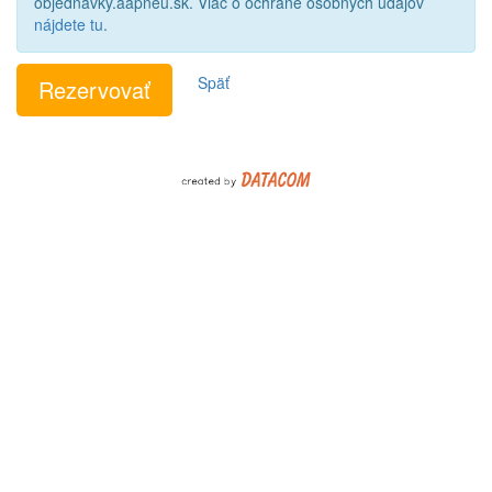
objednavky.aapneu.sk. Viac o ochrane osobných údajov
nájdete tu
.
Späť