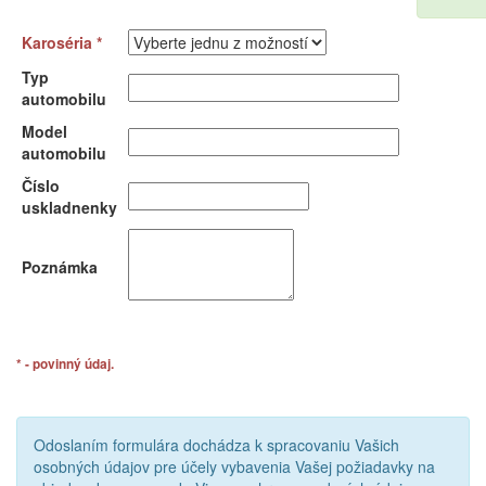
Karoséria *
Typ
automobilu
Model
automobilu
Číslo
uskladnenky
Poznámka
* - povinný údaj.
Odoslaním formulára dochádza k spracovaniu Vašich
osobných údajov pre účely vybavenia Vašej požiadavky na