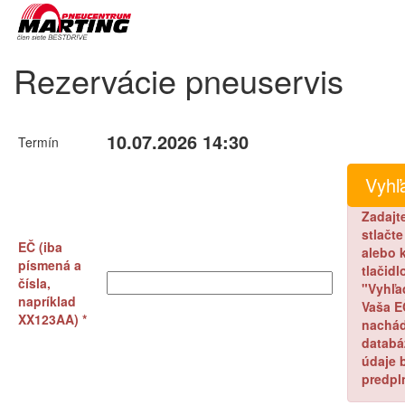
Rezervácie pneuservis
10.07.2026 14:30
Termín
Zadajt
stlačt
EČ (iba
alebo k
písmená a
tlačidl
čísla,
"Vyhľa
napríklad
Vaša E
XX123AA) *
nachád
databá
údaje 
predpl