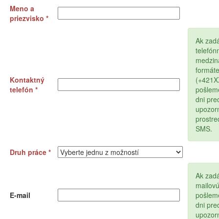
Meno a
priezvisko *
Ak zad
telefón
medzin
formát
Kontaktný
(+421
telefón *
pošlem
dni pr
upozor
prostr
SMS.
Druh práce *
Ak zadá
mailov
E-mail
pošlem
dni pr
upozor