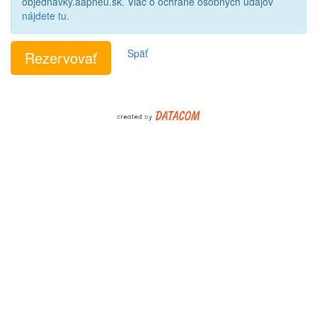
objednavky.aapneu.sk. Viac o ochrane osobných údajov
nájdete tu
.
Späť