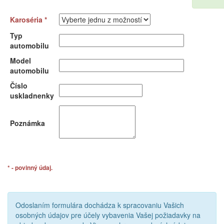
Karoséria *
Typ
automobilu
Model
automobilu
Číslo
uskladnenky
Poznámka
* - povinný údaj.
Odoslaním formulára dochádza k spracovaniu Vašich
osobných údajov pre účely vybavenia Vašej požiadavky na