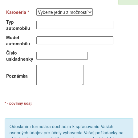
Karoséria *
Typ
automobilu
Model
automobilu
Číslo
uskladnenky
Poznámka
* - povinný údaj.
Odoslaním formulára dochádza k spracovaniu Vašich
osobných údajov pre účely vybavenia Vašej požiadavky na