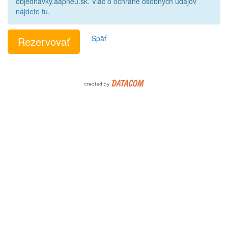
objednavky.aapneu.sk. Viac o ochrane osobných údajov
nájdete tu
.
Späť