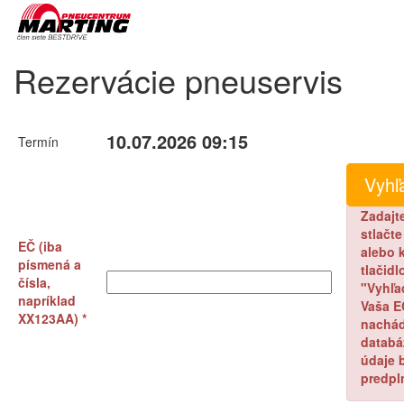
Rezervácie pneuservis
10.07.2026 09:15
Termín
Zadajt
stlačt
EČ (iba
alebo k
písmená a
tlačidl
čísla,
"Vyhľa
napríklad
Vaša E
XX123AA) *
nachád
databá
údaje 
predpl