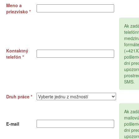
Meno a
priezvisko *
Ak zad
telefón
medzin
formát
Kontaktný
(+421
telefón *
pošlem
dni pr
upozor
prostr
SMS.
Druh práce *
Ak zadá
mailov
E-mail
pošlem
dni pr
upozor