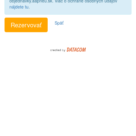
objednavky.aapneu.sk. Viac o ochrane osobných údajov
nájdete tu
.
Späť