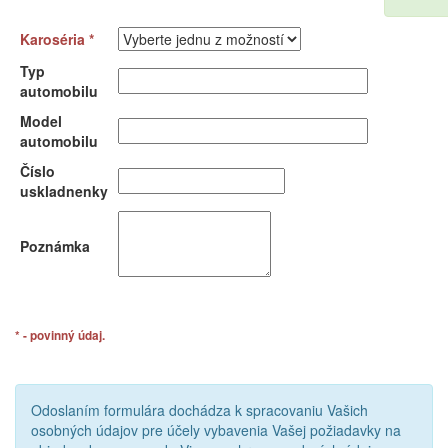
Karoséria *
Typ
automobilu
Model
automobilu
Číslo
uskladnenky
Poznámka
* - povinný údaj.
Odoslaním formulára dochádza k spracovaniu Vašich
osobných údajov pre účely vybavenia Vašej požiadavky na