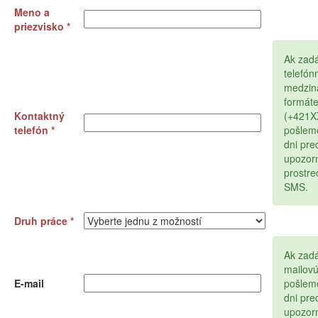
Meno a
priezvisko *
Ak zad
telefón
medzin
formát
Kontaktný
(+421
telefón *
pošlem
dni pr
upozor
prostr
SMS.
Druh práce *
Ak zadá
mailov
E-mail
pošlem
dni pr
upozor