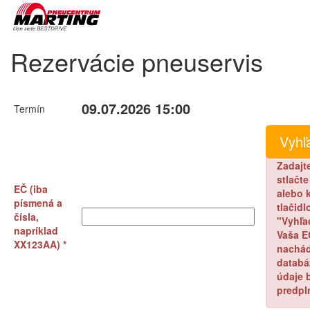
Rezervácie pneuservis
09.07.2026 15:00
Termín
Zadajt
stlačt
EČ (iba
alebo k
písmená a
tlačidl
čísla,
"Vyhľa
napríklad
Vaša E
XX123AA) *
nachád
databá
údaje 
predpl