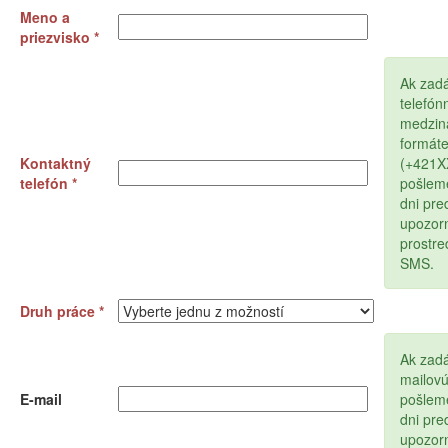
Meno a
priezvisko *
Ak zad
telefón
medzin
formát
Kontaktný
(+421
telefón *
pošlem
dni pr
upozor
prostr
SMS.
Druh práce *
Ak zadá
mailov
E-mail
pošlem
dni pr
upozor