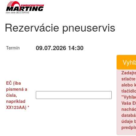
Rezervácie pneuservis
09.07.2026 14:30
Termín
Zadajt
stlačt
EČ (iba
alebo k
písmená a
tlačidl
čísla,
"Vyhľa
napríklad
Vaša E
XX123AA) *
nachád
databá
údaje 
predpl