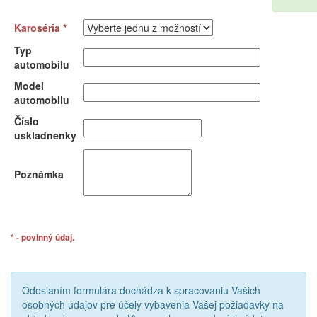
Karoséria *
Typ
automobilu
Model
automobilu
Číslo
uskladnenky
Poznámka
* - povinný údaj.
Odoslaním formulára dochádza k spracovaniu Vašich
osobných údajov pre účely vybavenia Vašej požiadavky na