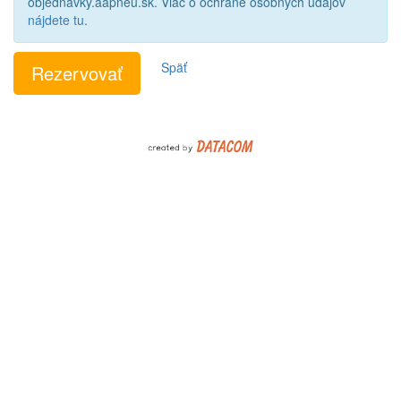
objednavky.aapneu.sk. Viac o ochrane osobných údajov
nájdete tu
.
Späť