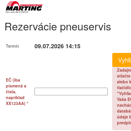
Rezervácie pneuservis
09.07.2026 14:15
Termín
Zadajt
stlačt
EČ (iba
alebo k
písmená a
tlačidl
čísla,
"Vyhľa
napríklad
Vaša E
XX123AA) *
nachád
databá
údaje 
predpl