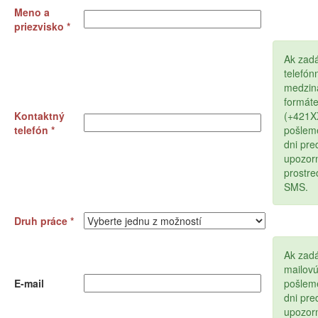
Meno a
priezvisko *
Ak zad
telefón
medzin
formát
Kontaktný
(+421
telefón *
pošlem
dni pr
upozor
prostr
SMS.
Druh práce *
Ak zadá
mailov
E-mail
pošlem
dni pr
upozor