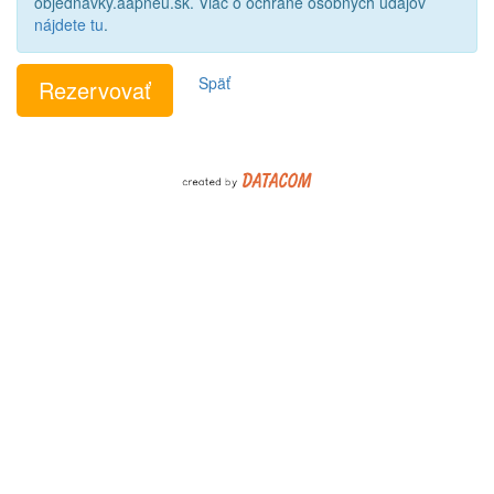
objednavky.aapneu.sk. Viac o ochrane osobných údajov
nájdete tu
.
Späť