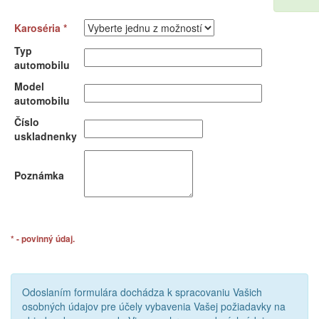
Karoséria *
Typ
automobilu
Model
automobilu
Číslo
uskladnenky
Poznámka
* - povinný údaj.
Odoslaním formulára dochádza k spracovaniu Vašich
osobných údajov pre účely vybavenia Vašej požiadavky na