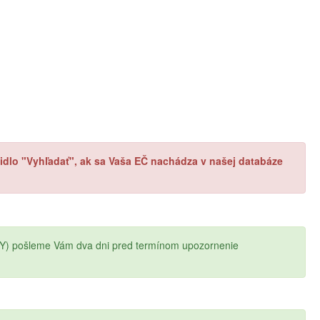
ačidlo "Vyhľadať", ak sa Vaša EČ nachádza v našej databáze
Y) pošleme Vám dva dni pred termínom upozornenie