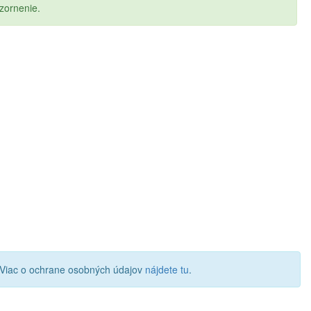
zornenie.
 Viac o ochrane osobných údajov
nájdete tu
.