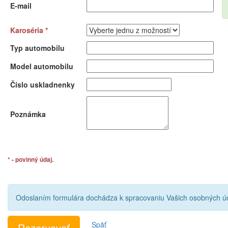
E-mail
Karoséria *
Typ automobilu
Model automobilu
Číslo uskladnenky
Poznámka
* - povinný údaj.
Odoslaním formulára dochádza k spracovaniu Vašich osobných úd
Späť