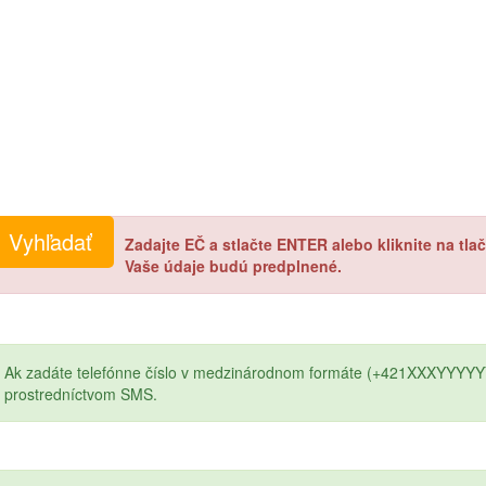
Zadajte EČ a stlačte ENTER alebo kliknite na tl
Vaše údaje budú predplnené.
Ak zadáte telefónne číslo v medzinárodnom formáte (+421XXXYYYYY
prostredníctvom SMS.