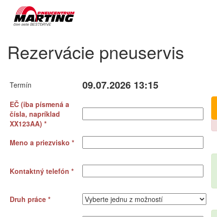
Rezervácie pneuservis
09.07.2026 13:15
Termín
EČ (iba písmená a
čísla, napríklad
XX123AA) *
Meno a priezvisko *
Kontaktný telefón *
Druh práce *