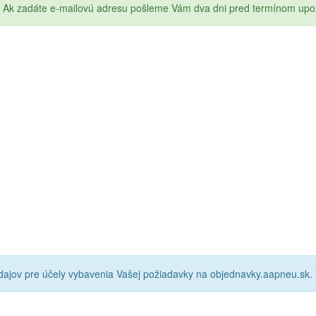
Ak zadáte e-mailovú adresu pošleme Vám dva dni pred termínom upo
ajov pre účely vybavenia Vašej požiadavky na objednavky.aapneu.sk.