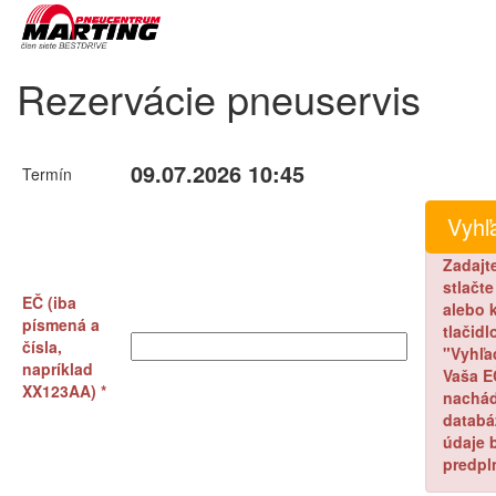
Rezervácie pneuservis
09.07.2026 10:45
Termín
Zadajt
stlačt
EČ (iba
alebo k
písmená a
tlačidl
čísla,
"Vyhľa
napríklad
Vaša E
XX123AA) *
nachád
databá
údaje 
predpl