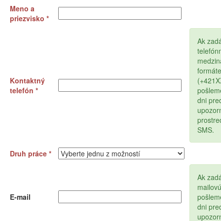
Meno a
priezvisko *
Ak zad
telefón
medzin
formát
Kontaktný
(+421
telefón *
pošlem
dni pr
upozor
prostr
SMS.
Druh práce *
Ak zadá
mailov
E-mail
pošlem
dni pr
upozor