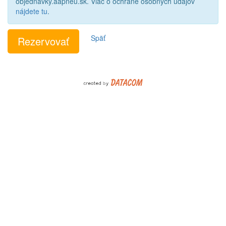
objednavky.aapneu.sk. Viac o ochrane osobných údajov
nájdete tu
.
Späť