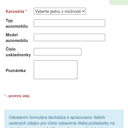
Karoséria *
Typ
automobilu
Model
automobilu
Číslo
uskladnenky
Poznámka
* - povinný údaj.
Odoslaním formulára dochádza k spracovaniu Vašich
osobných údajov pre účely vybavenia Vašej požiadavky na