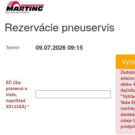
Rezervácie pneuservis
09.07.2026 09:15
Termín
Zadajt
stlačt
EČ (iba
alebo k
písmená a
tlačidl
čísla,
"Vyhľa
napríklad
Vaša E
XX123AA) *
nachád
databá
údaje 
predpl