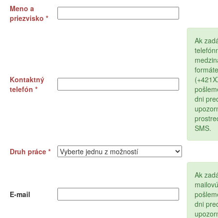
Meno a
priezvisko *
Ak zad
telefón
medzin
formát
Kontaktný
(+421
telefón *
pošlem
dni pr
upozor
prostr
SMS.
Druh práce *
Ak zadá
mailov
E-mail
pošlem
dni pr
upozor