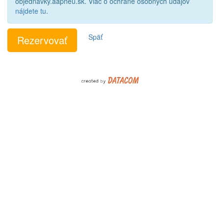
objednavky.aapneu.sk. Viac o ochrane osobných údajov
nájdete tu
.
Späť