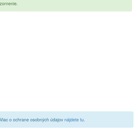
zornenie.
 Viac o ochrane osobných údajov
nájdete tu
.