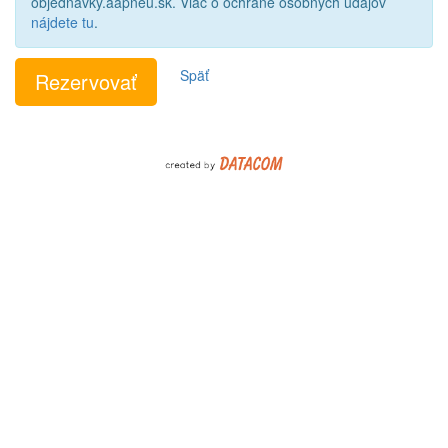
objednavky.aapneu.sk. Viac o ochrane osobných údajov
nájdete tu
.
Späť