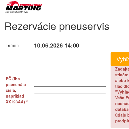
Rezervácie pneuservis
10.06.2026 14:00
Termín
Zadajt
stlačt
EČ (iba
alebo k
písmená a
tlačidl
čísla,
"Vyhľa
napríklad
Vaša E
XX123AA) *
nachád
databá
údaje 
predpl