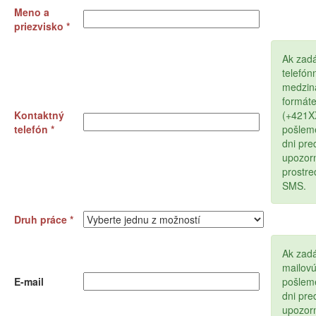
Meno a
priezvisko *
Ak zad
telefón
medzin
formát
Kontaktný
(+421
telefón *
pošlem
dni pr
upozor
prostr
SMS.
Druh práce *
Ak zadá
mailov
E-mail
pošlem
dni pr
upozor