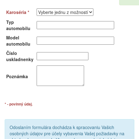
Karoséria *
Typ
automobilu
Model
automobilu
Číslo
uskladnenky
Poznámka
* - povinný údaj.
Odoslaním formulára dochádza k spracovaniu Vašich
osobných údajov pre účely vybavenia Vašej požiadavky na