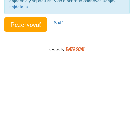
objednavky.aapneu.sk. Viac o ochrane osobných údajov
nájdete tu
.
Späť