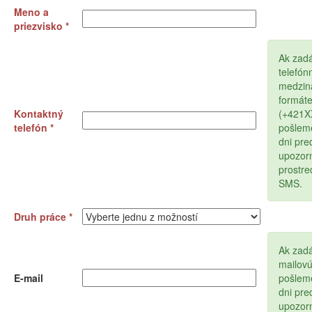
Meno a
priezvisko *
Ak zad
telefón
medzin
formát
Kontaktný
(+421
telefón *
pošlem
dni pr
upozor
prostr
SMS.
Druh práce *
Ak zadá
mailov
E-mail
pošlem
dni pr
upozor