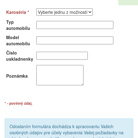
Karoséria *
Typ
automobilu
Model
automobilu
Číslo
uskladnenky
Poznámka
* - povinný údaj.
Odoslaním formulára dochádza k spracovaniu Vašich
osobných údajov pre účely vybavenia Vašej požiadavky na