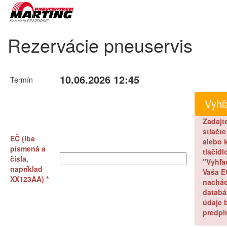
Rezervácie pneuservis
10.06.2026 12:45
Termín
Zadajt
stlačt
EČ (iba
alebo k
písmená a
tlačidl
čísla,
"Vyhľa
napríklad
Vaša E
XX123AA) *
nachád
databá
údaje 
predpl