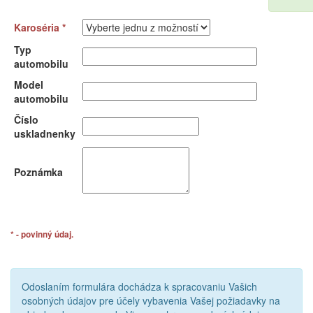
Karoséria *
Typ
automobilu
Model
automobilu
Číslo
uskladnenky
Poznámka
* - povinný údaj.
Odoslaním formulára dochádza k spracovaniu Vašich
osobných údajov pre účely vybavenia Vašej požiadavky na