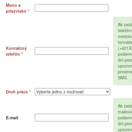
Meno a
priezvisko *
Ak zad
telefón
medzin
formát
Kontaktný
(+421
telefón *
pošlem
dni pr
upozor
prostr
SMS.
Druh práce *
Ak zadá
mailov
E-mail
pošlem
dni pr
upozor