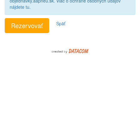
objednavky.aapneu.sk. Viac o ochrane osobných údajov
nájdete tu
.
Späť