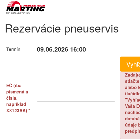
Rezervácie pneuservis
09.06.2026 16:00
Termín
Zadajt
stlačt
EČ (iba
alebo k
písmená a
tlačidl
čísla,
"Vyhľa
napríklad
Vaša E
XX123AA) *
nachád
databá
údaje 
predpl