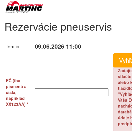
Rezervácie pneuservis
09.06.2026 11:00
Termín
Zadajt
stlačt
EČ (iba
alebo k
písmená a
tlačidl
čísla,
"Vyhľa
napríklad
Vaša E
XX123AA) *
nachád
databá
údaje 
predpl