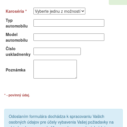
Karoséria *
Typ
automobilu
Model
automobilu
Číslo
uskladnenky
Poznámka
* - povinný údaj.
Odoslaním formulára dochádza k spracovaniu Vašich
osobných údajov pre účely vybavenia Vašej požiadavky na