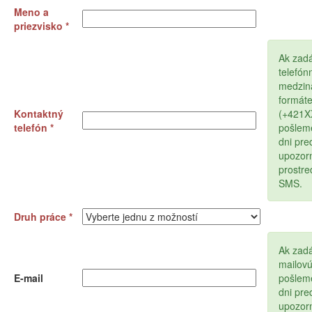
Meno a
priezvisko *
Ak zad
telefón
medzin
formát
Kontaktný
(+421
telefón *
pošlem
dni pr
upozor
prostr
SMS.
Druh práce *
Ak zadá
mailov
E-mail
pošlem
dni pr
upozor