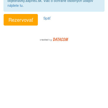
objednavky.aapneu.sk. Viac o ochrane osobných údajov
nájdete tu
.
Späť