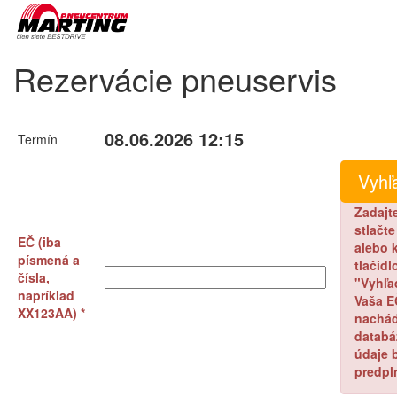
Rezervácie pneuservis
08.06.2026 12:15
Termín
Zadajt
stlačt
EČ (iba
alebo k
písmená a
tlačidl
čísla,
"Vyhľa
napríklad
Vaša E
XX123AA) *
nachád
databá
údaje 
predpl