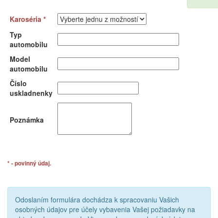
Karoséria *
Typ
automobilu
Model
automobilu
Číslo
uskladnenky
Poznámka
* - povinný údaj.
Odoslaním formulára dochádza k spracovaniu Vašich
osobných údajov pre účely vybavenia Vašej požiadavky na