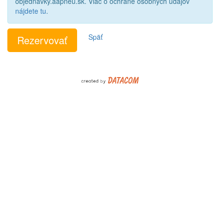
objednavky.aapneu.sk. Viac o ochrane osobných údajov
nájdete tu
.
Späť