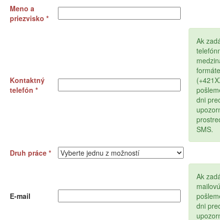
Meno a
priezvisko *
Ak zad
telefón
medzin
formát
Kontaktný
(+421
telefón *
pošlem
dni pr
upozor
prostr
SMS.
Druh práce *
Ak zadá
mailov
E-mail
pošlem
dni pr
upozor