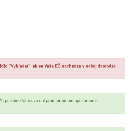
ačidlo "Vyhľadať", ak sa Vaša EČ nachádza v našej databáze
Y) pošleme Vám dva dni pred termínom upozornenie