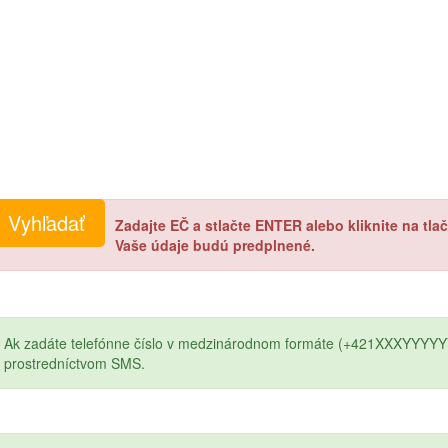
Zadajte EČ a stlačte ENTER alebo kliknite na tl
Vaše údaje budú predplnené.
Ak zadáte telefónne číslo v medzinárodnom formáte (+421XXXYYYYY
prostredníctvom SMS.