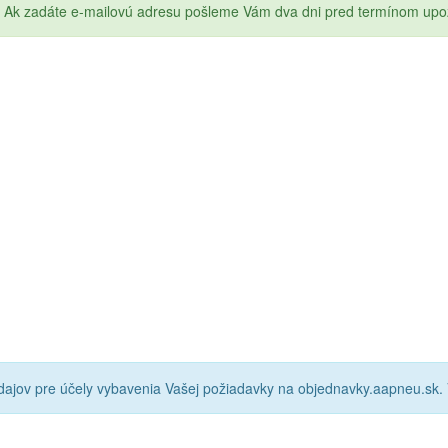
Ak zadáte e-mailovú adresu pošleme Vám dva dni pred termínom upo
ajov pre účely vybavenia Vašej požiadavky na objednavky.aapneu.sk.