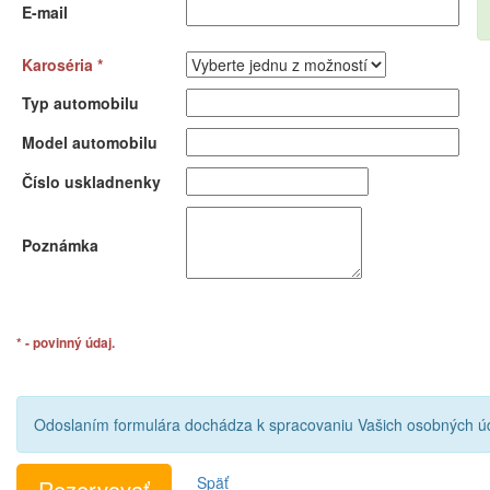
E-mail
Karoséria *
Typ automobilu
Model automobilu
Číslo uskladnenky
Poznámka
* - povinný údaj.
Odoslaním formulára dochádza k spracovaniu Vašich osobných úd
Späť