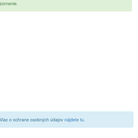
zornenie.
 Viac o ochrane osobných údajov
nájdete tu
.