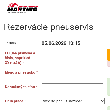
Rezervácie pneuservis
05.06.2026 13:15
Termín
EČ (iba písmená a
čísla, napríklad
XX123AA) *
Meno a priezvisko *
Kontaktný telefón *
Druh práce *