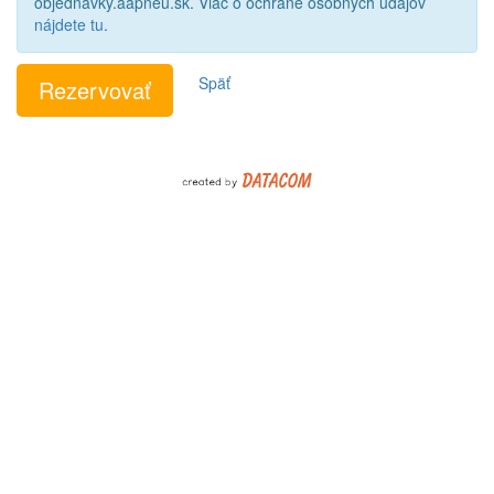
objednavky.aapneu.sk. Viac o ochrane osobných údajov
nájdete tu
.
Späť