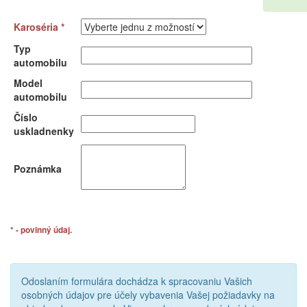
Karoséria *
Typ
automobilu
Model
automobilu
Číslo
uskladnenky
Poznámka
* - povinný údaj.
Odoslaním formulára dochádza k spracovaniu Vašich
osobných údajov pre účely vybavenia Vašej požiadavky na