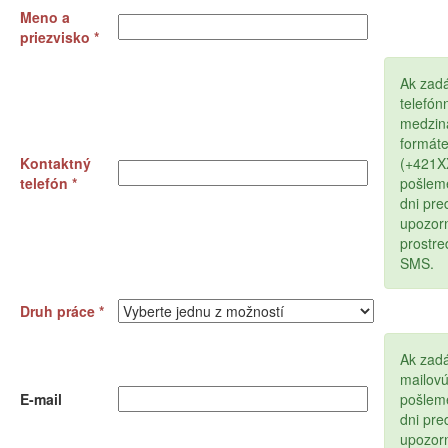
Meno a
priezvisko *
Ak zad
telefón
medzin
formát
Kontaktný
(+421
telefón *
pošlem
dni pr
upozor
prostr
SMS.
Druh práce *
Ak zadá
mailov
E-mail
pošlem
dni pr
upozor