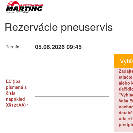
Rezervácie pneuservis
05.06.2026 09:45
Termín
Zadajt
stlačt
EČ (iba
alebo k
písmená a
tlačidl
čísla,
"Vyhľa
napríklad
Vaša E
XX123AA) *
nachád
databá
údaje 
predpl