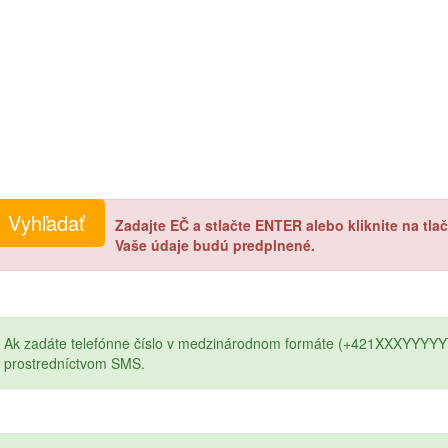
Zadajte EČ a stlačte ENTER alebo kliknite na tl
Vaše údaje budú predplnené.
Ak zadáte telefónne číslo v medzinárodnom formáte (+421XXXYYYYY
prostredníctvom SMS.