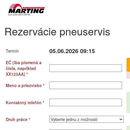
Rezervácie pneuservis
05.06.2026 09:15
Termín
EČ (iba písmená a
čísla, napríklad
XX123AA) *
Meno a priezvisko *
Kontaktný telefón *
Druh práce *