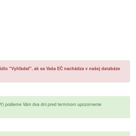
ačidlo "Vyhľadať", ak sa Vaša EČ nachádza v našej databáze
Y) pošleme Vám dva dni pred termínom upozornenie