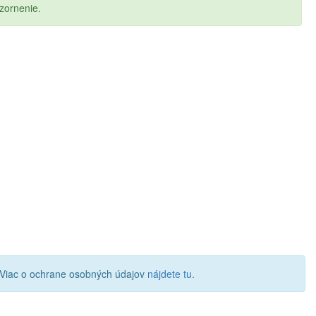
zornenie.
 Viac o ochrane osobných údajov
nájdete tu
.