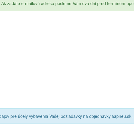
Ak zadáte e-mailovú adresu pošleme Vám dva dni pred termínom upo
ajov pre účely vybavenia Vašej požiadavky na objednavky.aapneu.sk.