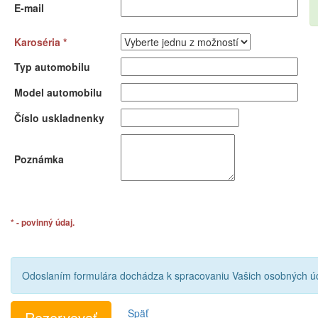
E-mail
Karoséria *
Typ automobilu
Model automobilu
Číslo uskladnenky
Poznámka
* - povinný údaj.
Odoslaním formulára dochádza k spracovaniu Vašich osobných úd
Späť