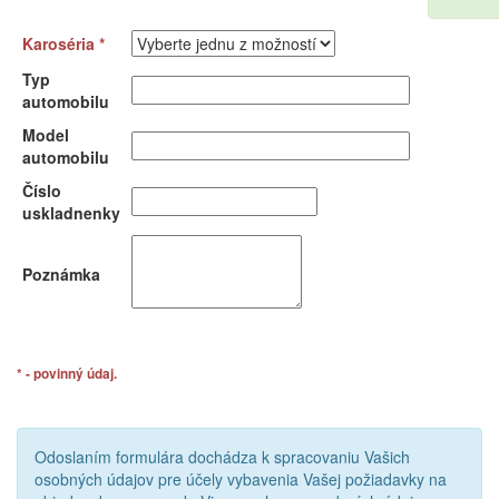
Karoséria *
Typ
automobilu
Model
automobilu
Číslo
uskladnenky
Poznámka
* - povinný údaj.
Odoslaním formulára dochádza k spracovaniu Vašich
osobných údajov pre účely vybavenia Vašej požiadavky na