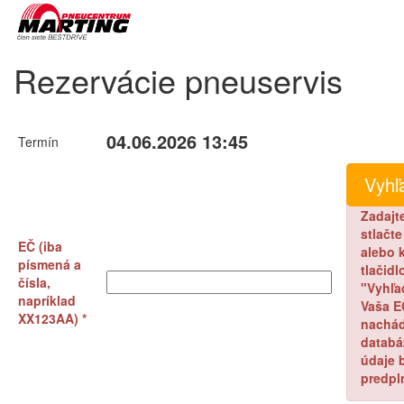
Rezervácie pneuservis
04.06.2026 13:45
Termín
Zadajt
stlačt
EČ (iba
alebo k
písmená a
tlačidl
čísla,
"Vyhľa
napríklad
Vaša E
XX123AA) *
nachád
databá
údaje 
predpl