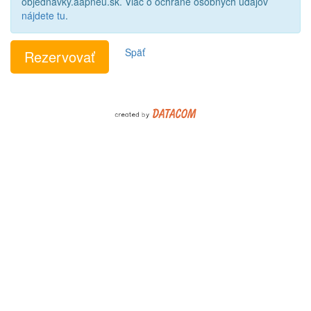
objednavky.aapneu.sk. Viac o ochrane osobných údajov
nájdete tu
.
Späť