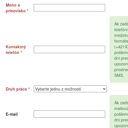
Meno a
priezvisko *
Ak zad
telefón
medzin
formát
Kontaktný
(+421
telefón *
pošlem
dni pr
upozor
prostr
SMS.
Druh práce *
Ak zadá
mailov
E-mail
pošlem
dni pr
upozor