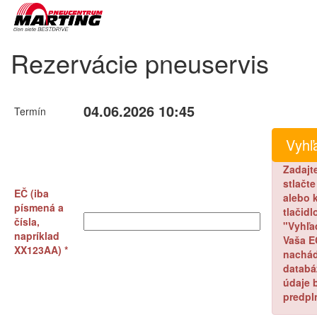
Rezervácie pneuservis
04.06.2026 10:45
Termín
Zadajt
stlačt
EČ (iba
alebo k
písmená a
tlačidl
čísla,
"Vyhľa
napríklad
Vaša E
XX123AA) *
nachád
databá
údaje 
predpl