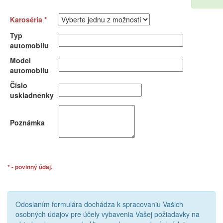
Karoséria *
Typ
automobilu
Model
automobilu
Číslo
uskladnenky
Poznámka
* - povinný údaj.
Odoslaním formulára dochádza k spracovaniu Vašich
osobných údajov pre účely vybavenia Vašej požiadavky na