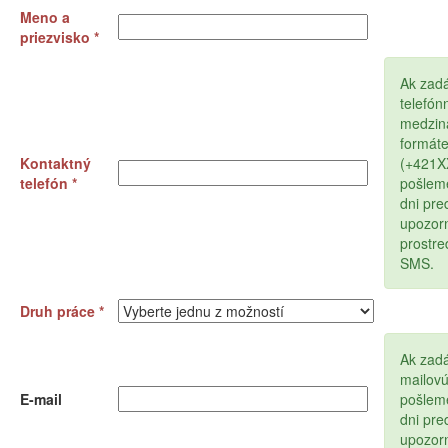
Meno a
priezvisko *
Ak zad
telefón
medzin
formát
Kontaktný
(+421
telefón *
pošlem
dni pr
upozor
prostr
SMS.
Druh práce *
Ak zadá
mailov
E-mail
pošlem
dni pr
upozor