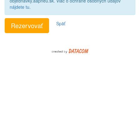
objednavky.aapneu.sk. Viac o ochrane osobných údajov
nájdete tu
.
Späť