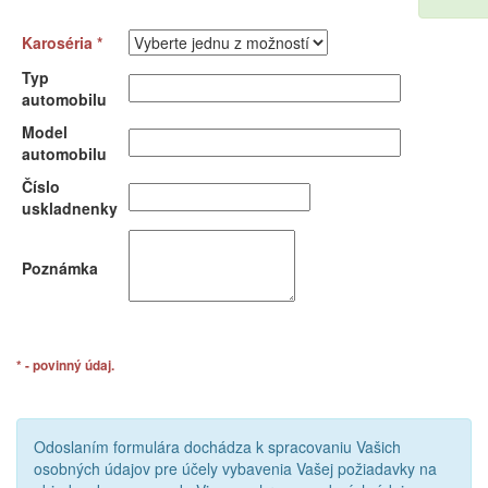
Karoséria *
Typ
automobilu
Model
automobilu
Číslo
uskladnenky
Poznámka
* - povinný údaj.
Odoslaním formulára dochádza k spracovaniu Vašich
osobných údajov pre účely vybavenia Vašej požiadavky na