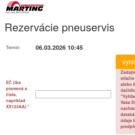
Rezervácie pneuservis
06.03.2026 10:45
Termín
Zadajt
stlačt
EČ (iba
alebo k
písmená a
tlačidl
čísla,
"Vyhľa
napríklad
Vaša E
XX123AA) *
nachád
databá
údaje 
predpl