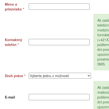
Meno a
priezvisko *
Ak zad
telefón
medzin
formát
Kontaktný
(+421
telefón *
pošlem
dni pr
upozor
prostr
SMS.
Druh práce *
Ak zadá
mailov
E-mail
pošlem
dni pr
upozor