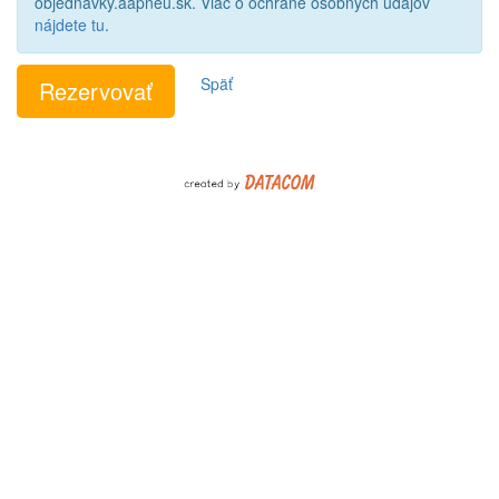
objednavky.aapneu.sk. Viac o ochrane osobných údajov
nájdete tu
.
Späť