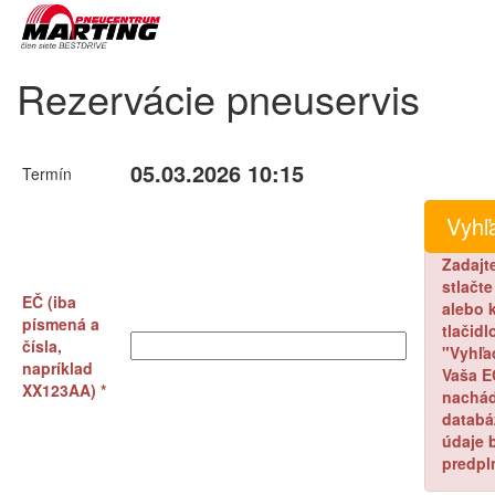
Rezervácie pneuservis
05.03.2026 10:15
Termín
Zadajt
stlačt
EČ (iba
alebo k
písmená a
tlačidl
čísla,
"Vyhľa
napríklad
Vaša E
XX123AA) *
nachád
databá
údaje 
predpl