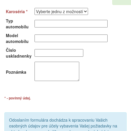
Karoséria *
Typ
automobilu
Model
automobilu
Číslo
uskladnenky
Poznámka
* - povinný údaj.
Odoslaním formulára dochádza k spracovaniu Vašich
osobných údajov pre účely vybavenia Vašej požiadavky na