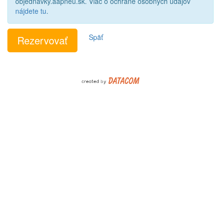
objednavky.aapneu.sk. Viac o ochrane osobných údajov
nájdete tu
.
Späť