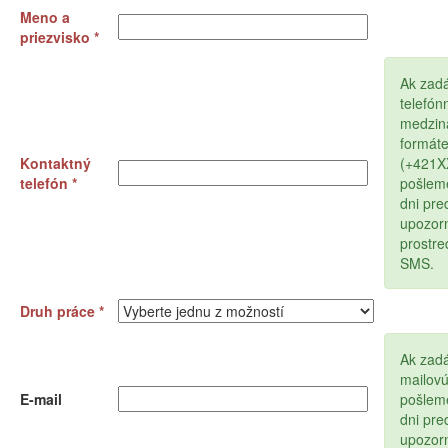
Meno a
priezvisko *
Ak zad
telefón
medzin
formát
Kontaktný
(+421
telefón *
pošlem
dni pr
upozor
prostr
SMS.
Druh práce *
Ak zadá
mailov
E-mail
pošlem
dni pr
upozor