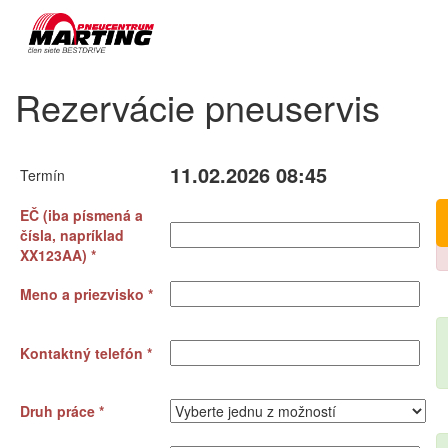
Rezervácie pneuservis
11.02.2026 08:45
Termín
EČ (iba písmená a
čísla, napríklad
XX123AA) *
Meno a priezvisko *
Kontaktný telefón *
Druh práce *