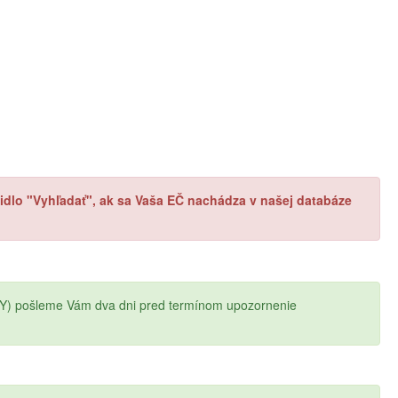
ačidlo "Vyhľadať", ak sa Vaša EČ nachádza v našej databáze
Y) pošleme Vám dva dni pred termínom upozornenie