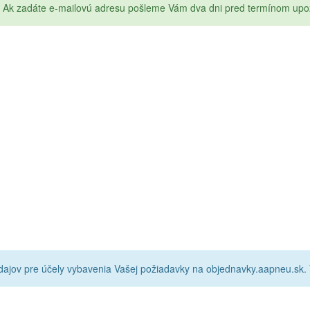
Ak zadáte e-mailovú adresu pošleme Vám dva dni pred termínom upo
ajov pre účely vybavenia Vašej požiadavky na objednavky.aapneu.sk.