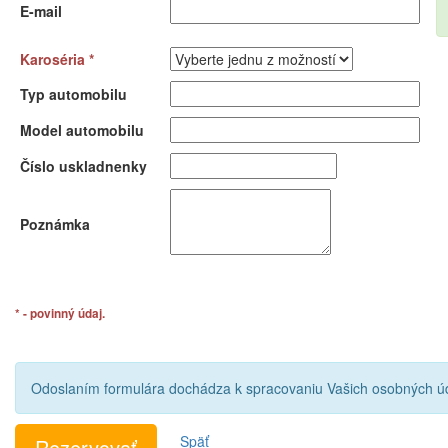
E-mail
Karoséria *
Typ automobilu
Model automobilu
Číslo uskladnenky
Poznámka
* - povinný údaj.
Odoslaním formulára dochádza k spracovaniu Vašich osobných úd
Späť