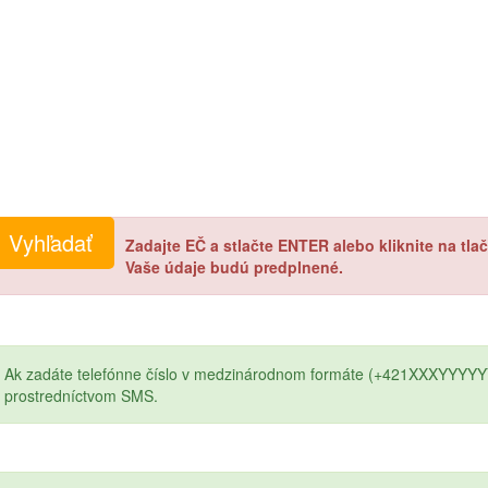
Zadajte EČ a stlačte ENTER alebo kliknite na tl
Vaše údaje budú predplnené.
Ak zadáte telefónne číslo v medzinárodnom formáte (+421XXXYYYYY
prostredníctvom SMS.