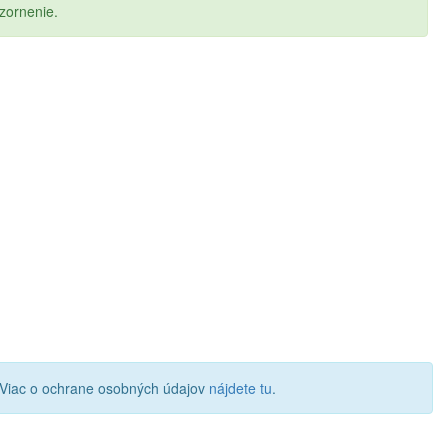
zornenie.
 Viac o ochrane osobných údajov
nájdete tu
.