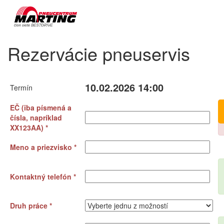
Rezervácie pneuservis
10.02.2026 14:00
Termín
EČ (iba písmená a
čísla, napríklad
XX123AA) *
Meno a priezvisko *
Kontaktný telefón *
Druh práce *