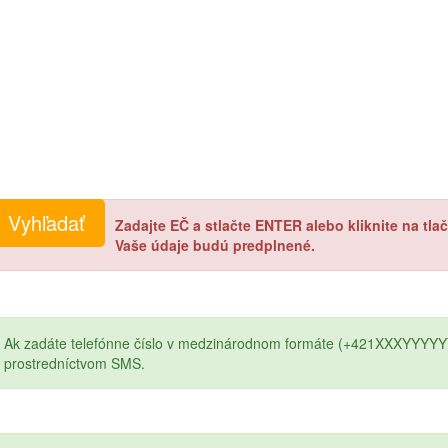
Zadajte EČ a stlačte ENTER alebo kliknite na tl
Vaše údaje budú predplnené.
Ak zadáte telefónne číslo v medzinárodnom formáte (+421XXXYYYYY
prostredníctvom SMS.