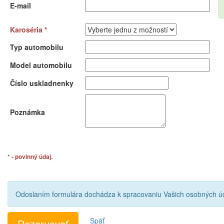
E-mail
Karoséria *
Typ automobilu
Model automobilu
Číslo uskladnenky
Poznámka
* - povinný údaj.
Odoslaním formulára dochádza k spracovaniu Vašich osobných úd
Späť