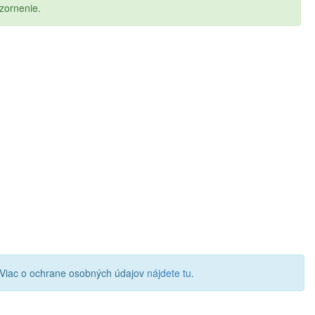
zornenie.
 Viac o ochrane osobných údajov
nájdete tu
.