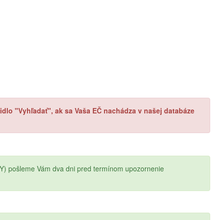
ačidlo "Vyhľadať", ak sa Vaša EČ nachádza v našej databáze
Y) pošleme Vám dva dni pred termínom upozornenie