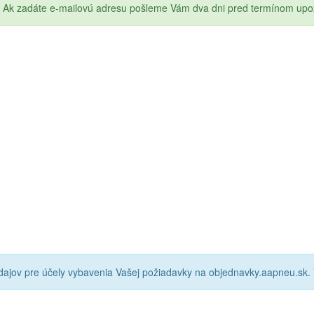
Ak zadáte e-mailovú adresu pošleme Vám dva dni pred termínom upo
ajov pre účely vybavenia Vašej požiadavky na objednavky.aapneu.sk.