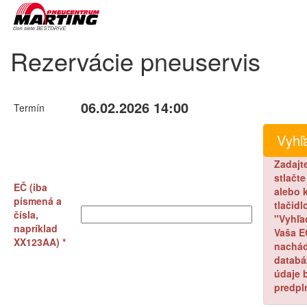
Rezervácie pneuservis
06.02.2026 14:00
Termín
Zadajt
stlačt
EČ (iba
alebo k
písmená a
tlačidl
čísla,
"Vyhľa
napríklad
Vaša E
XX123AA) *
nachád
databá
údaje 
predpl