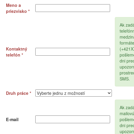
Meno a
priezvisko *
Ak zad
telefón
medzin
formát
Kontaktný
(+421
telefón *
pošlem
dni pr
upozor
prostr
SMS.
Druh práce *
Ak zadá
mailov
E-mail
pošlem
dni pr
upozor