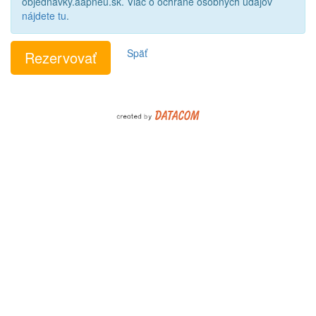
objednavky.aapneu.sk. Viac o ochrane osobných údajov
nájdete tu
.
Späť