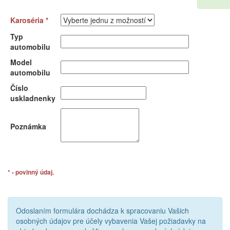
Karoséria *
Typ
automobilu
Model
automobilu
Číslo
uskladnenky
Poznámka
* - povinný údaj.
Odoslaním formulára dochádza k spracovaniu Vašich
osobných údajov pre účely vybavenia Vašej požiadavky na