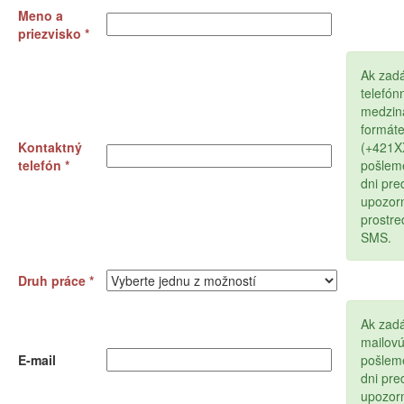
Meno a
priezvisko *
Ak zad
telefón
medzin
formát
Kontaktný
(+421
telefón *
pošlem
dni pr
upozor
prostr
SMS.
Druh práce *
Ak zadá
mailov
E-mail
pošlem
dni pr
upozor