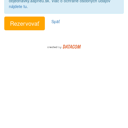
objednavky.aapneu.sk. Viac o ochrane osobných údajov
nájdete tu
.
Späť