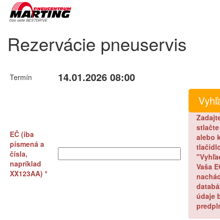
Rezervácie pneuservis
14.01.2026 08:00
Termín
Zadajt
stlačt
EČ (iba
alebo k
písmená a
tlačidl
čísla,
"Vyhľa
napríklad
Vaša E
XX123AA) *
nachád
databá
údaje 
predpl