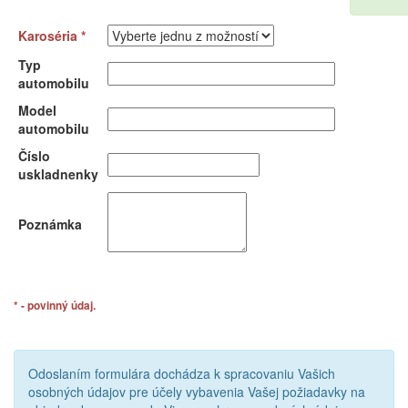
Karoséria *
Typ
automobilu
Model
automobilu
Číslo
uskladnenky
Poznámka
* - povinný údaj.
Odoslaním formulára dochádza k spracovaniu Vašich
osobných údajov pre účely vybavenia Vašej požiadavky na