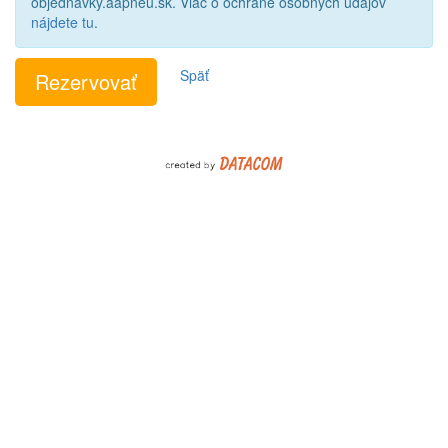
objednavky.aapneu.sk. Viac o ochrane osobných údajov
nájdete tu
.
Späť