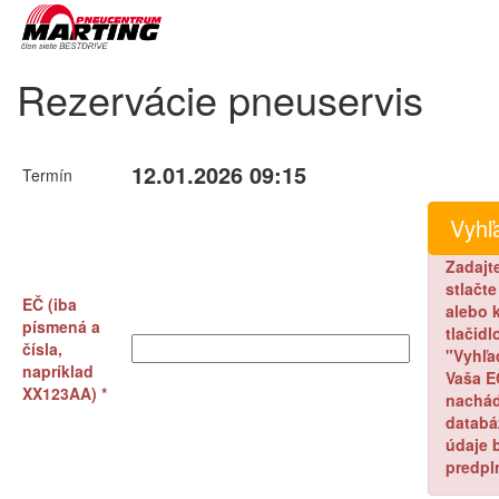
Rezervácie pneuservis
12.01.2026 09:15
Termín
Zadajt
stlačt
EČ (iba
alebo k
písmená a
tlačidl
čísla,
"Vyhľa
napríklad
Vaša E
XX123AA) *
nachád
databá
údaje 
predpl