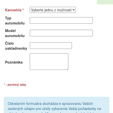
Karoséria *
Typ
automobilu
Model
automobilu
Číslo
uskladnenky
Poznámka
* - povinný údaj.
Odoslaním formulára dochádza k spracovaniu Vašich
osobných údajov pre účely vybavenia Vašej požiadavky na