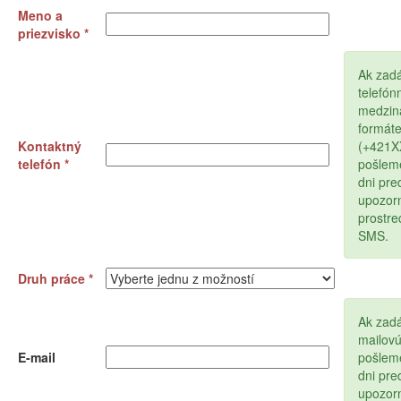
Meno a
priezvisko *
Ak zad
telefón
medzin
formát
Kontaktný
(+421
telefón *
pošlem
dni pr
upozor
prostr
SMS.
Druh práce *
Ak zadá
mailov
E-mail
pošlem
dni pr
upozor