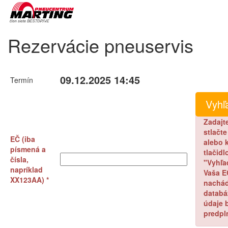
Rezervácie pneuservis
09.12.2025 14:45
Termín
Zadajt
stlačt
EČ (iba
alebo k
písmená a
tlačidl
čísla,
"Vyhľa
napríklad
Vaša E
XX123AA) *
nachád
databá
údaje 
predpl