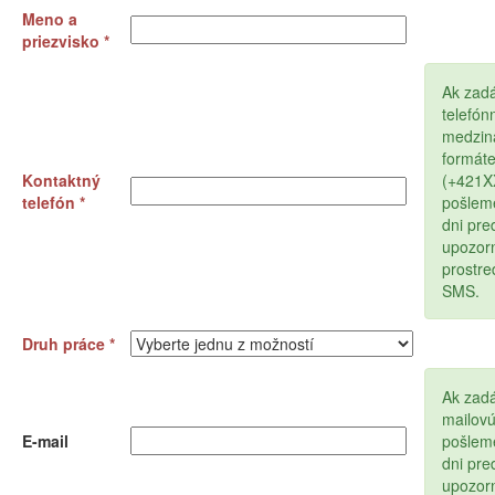
Meno a
priezvisko *
Ak zad
telefón
medzin
formát
Kontaktný
(+421
telefón *
pošlem
dni pr
upozor
prostr
SMS.
Druh práce *
Ak zadá
mailov
E-mail
pošlem
dni pr
upozor