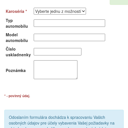
Karoséria *
Typ
automobilu
Model
automobilu
Číslo
uskladnenky
Poznámka
* - povinný údaj.
Odoslaním formulára dochádza k spracovaniu Vašich
osobných údajov pre účely vybavenia Vašej požiadavky na