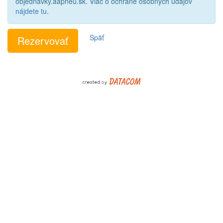
objednavky.aapneu.sk. Viac o ochrane osobných údajov
nájdete tu
.
Späť