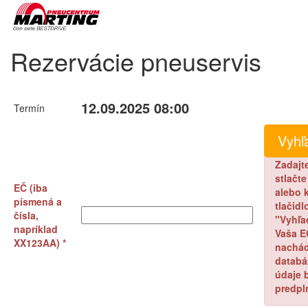
Rezervácie pneuservis
12.09.2025 08:00
Termín
Zadajt
stlačt
EČ (iba
alebo k
písmená a
tlačidl
čísla,
"Vyhľa
napríklad
Vaša E
XX123AA) *
nachád
databá
údaje 
predpl