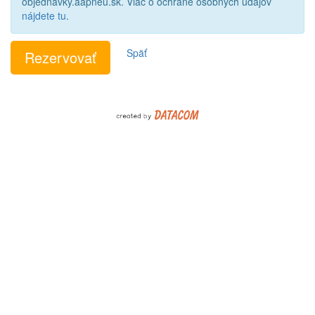
objednavky.aapneu.sk. Viac o ochrane osobných údajov
nájdete tu
.
Späť