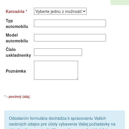
Karoséria *
Typ
automobilu
Model
automobilu
Číslo
uskladnenky
Poznámka
* - povinný údaj.
Odoslaním formulára dochádza k spracovaniu Vašich
osobných údajov pre účely vybavenia Vašej požiadavky na