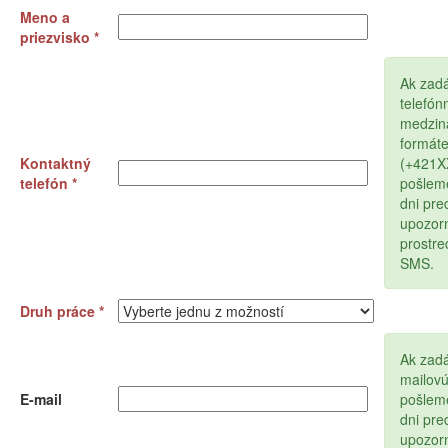
Meno a
priezvisko *
Ak zad
telefón
medzin
formát
Kontaktný
(+421
telefón *
pošlem
dni pr
upozor
prostr
SMS.
Druh práce *
Ak zadá
mailov
E-mail
pošlem
dni pr
upozor