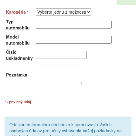
Karoséria *
Typ
automobilu
Model
automobilu
Číslo
uskladnenky
Poznámka
* - povinný údaj.
Odoslaním formulára dochádza k spracovaniu Vašich
osobných údajov pre účely vybavenia Vašej požiadavky na