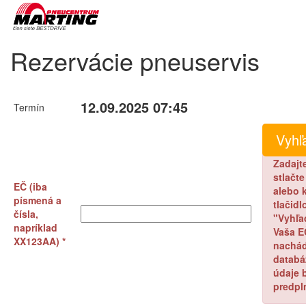
Rezervácie pneuservis
12.09.2025 07:45
Termín
Zadajt
stlačt
EČ (iba
alebo k
písmená a
tlačidl
čísla,
"Vyhľa
napríklad
Vaša E
XX123AA) *
nachád
databá
údaje 
predpl