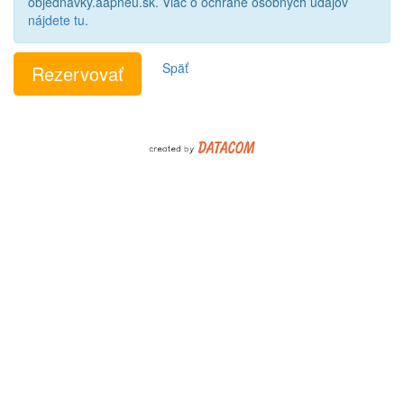
objednavky.aapneu.sk. Viac o ochrane osobných údajov
nájdete tu
.
Späť