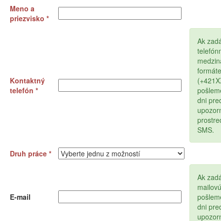
Meno a
priezvisko *
Ak zad
telefón
medzin
formát
Kontaktný
(+421
telefón *
pošlem
dni pr
upozor
prostr
SMS.
Druh práce *
Ak zadá
mailov
E-mail
pošlem
dni pr
upozor