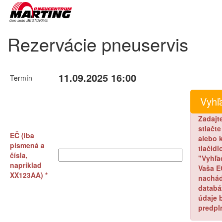
Rezervácie pneuservis
11.09.2025 16:00
Termín
Zadajt
stlačt
EČ (iba
alebo k
písmená a
tlačidl
čísla,
"Vyhľa
napríklad
Vaša E
XX123AA) *
nachád
databá
údaje 
predpl