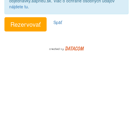
objednavky.aapneu.sk. Viac o ochrane osobných údajov
nájdete tu
.
Späť