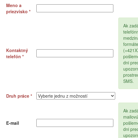
Meno a
priezvisko *
Ak zad
telefón
medzin
formát
Kontaktný
(+421
telefón *
pošlem
dni pr
upozor
prostr
SMS.
Druh práce *
Ak zadá
mailov
E-mail
pošlem
dni pr
upozor