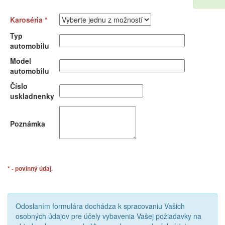
Karoséria *
Typ
automobilu
Model
automobilu
Číslo
uskladnenky
Poznámka
* - povinný údaj.
Odoslaním formulára dochádza k spracovaniu Vašich
osobných údajov pre účely vybavenia Vašej požiadavky na