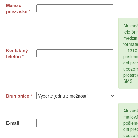
Meno a
priezvisko *
Ak zad
telefón
medzin
formát
Kontaktný
(+421
telefón *
pošlem
dni pr
upozor
prostr
SMS.
Druh práce *
Ak zadá
mailov
E-mail
pošlem
dni pr
upozor