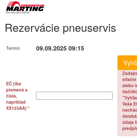
Rezervácie pneuservis
09.09.2025 09:15
Termín
Zadajt
stlačt
EČ (iba
alebo k
písmená a
tlačidl
čísla,
"Vyhľa
napríklad
Vaša E
XX123AA) *
nachád
databá
údaje 
predpl