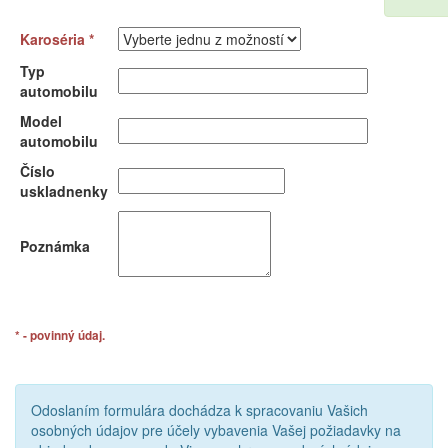
Karoséria *
Typ
automobilu
Model
automobilu
Číslo
uskladnenky
Poznámka
* - povinný údaj.
Odoslaním formulára dochádza k spracovaniu Vašich
osobných údajov pre účely vybavenia Vašej požiadavky na