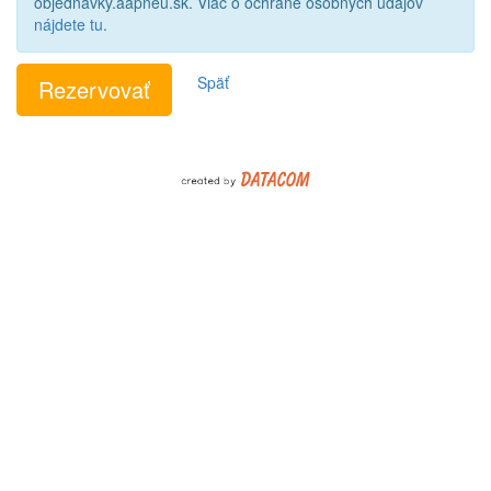
objednavky.aapneu.sk. Viac o ochrane osobných údajov
nájdete tu
.
Späť