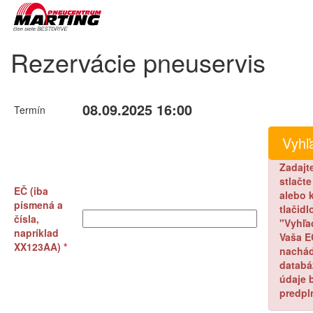
Rezervácie pneuservis
08.09.2025 16:00
Termín
Zadajt
stlačt
EČ (iba
alebo k
písmená a
tlačidl
čísla,
"Vyhľa
napríklad
Vaša E
XX123AA) *
nachád
databá
údaje 
predpl