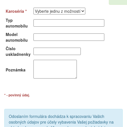
Karoséria *
Typ
automobilu
Model
automobilu
Číslo
uskladnenky
Poznámka
* - povinný údaj.
Odoslaním formulára dochádza k spracovaniu Vašich
osobných údajov pre účely vybavenia Vašej požiadavky na