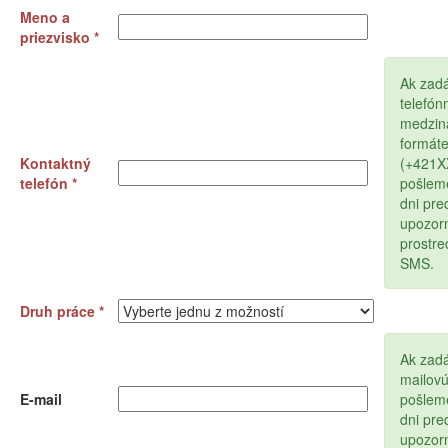
Meno a
priezvisko *
Ak zad
telefón
medzin
formát
Kontaktný
(+421
telefón *
pošlem
dni pr
upozor
prostr
SMS.
Druh práce *
Ak zadá
mailov
E-mail
pošlem
dni pr
upozor