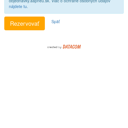
objednavky.aapneu.sk. Viac o ochrane osobných údajov
nájdete tu
.
Späť