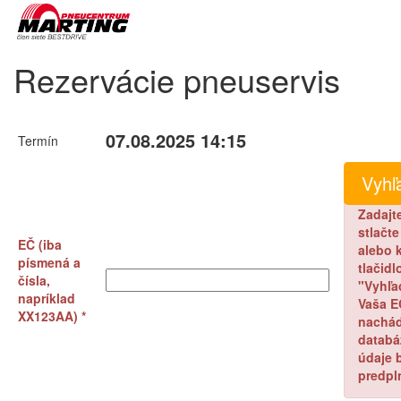
Rezervácie pneuservis
07.08.2025 14:15
Termín
Zadajt
stlačt
EČ (iba
alebo k
písmená a
tlačidl
čísla,
"Vyhľa
napríklad
Vaša E
XX123AA) *
nachád
databá
údaje 
predpl