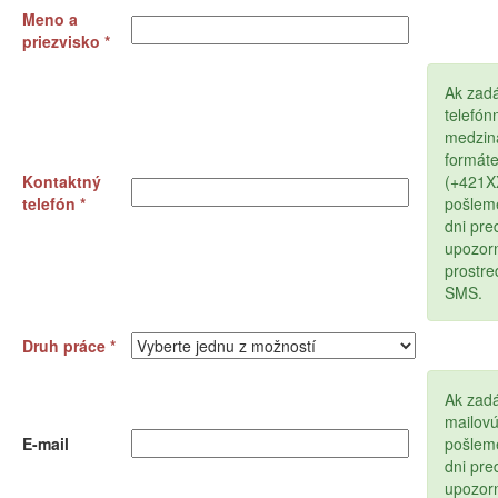
Meno a
priezvisko *
Ak zad
telefón
medzin
formát
Kontaktný
(+421
telefón *
pošlem
dni pr
upozor
prostr
SMS.
Druh práce *
Ak zadá
mailov
E-mail
pošlem
dni pr
upozor