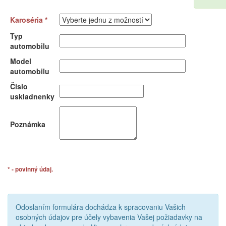
Karoséria *
Typ
automobilu
Model
automobilu
Číslo
uskladnenky
Poznámka
* - povinný údaj.
Odoslaním formulára dochádza k spracovaniu Vašich
osobných údajov pre účely vybavenia Vašej požiadavky na