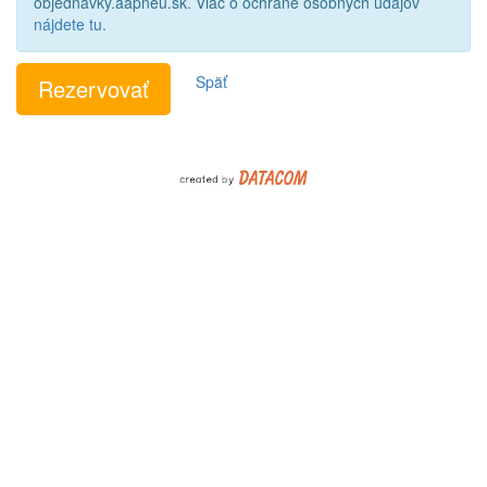
objednavky.aapneu.sk. Viac o ochrane osobných údajov
nájdete tu
.
Späť