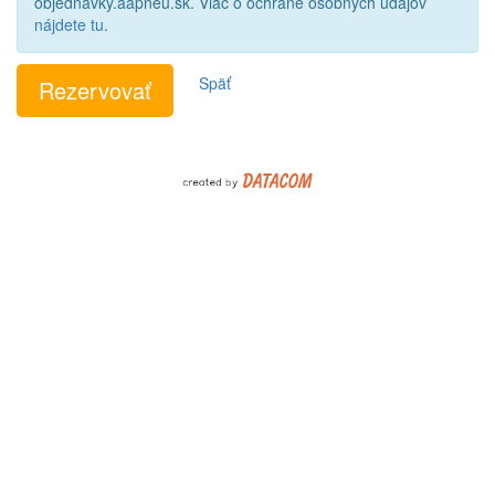
objednavky.aapneu.sk. Viac o ochrane osobných údajov
nájdete tu
.
Späť