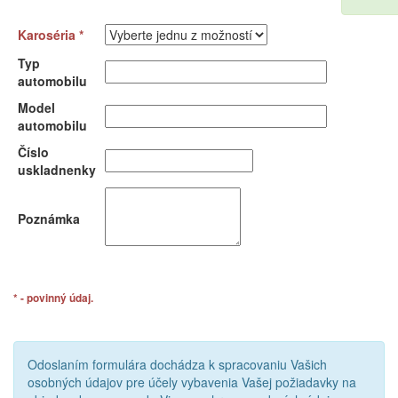
Karoséria *
Typ
automobilu
Model
automobilu
Číslo
uskladnenky
Poznámka
* - povinný údaj.
Odoslaním formulára dochádza k spracovaniu Vašich
osobných údajov pre účely vybavenia Vašej požiadavky na