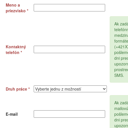
Meno a
priezvisko *
Ak zad
telefón
medzin
formát
Kontaktný
(+421
telefón *
pošlem
dni pr
upozor
prostr
SMS.
Druh práce *
Ak zadá
mailov
E-mail
pošlem
dni pr
upozor