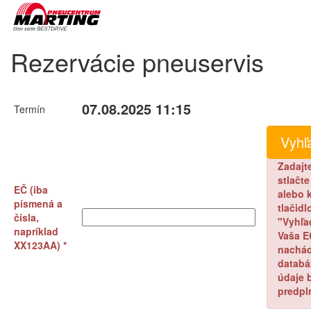
Rezervácie pneuservis
07.08.2025 11:15
Termín
Zadajt
stlačt
EČ (iba
alebo k
písmená a
tlačidl
čísla,
"Vyhľa
napríklad
Vaša E
XX123AA) *
nachád
databá
údaje 
predpl