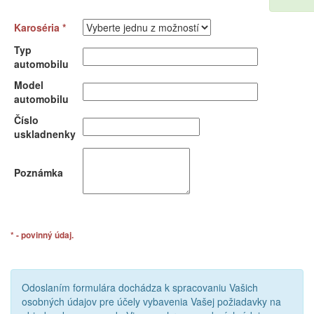
Karoséria *
Typ
automobilu
Model
automobilu
Číslo
uskladnenky
Poznámka
* - povinný údaj.
Odoslaním formulára dochádza k spracovaniu Vašich
osobných údajov pre účely vybavenia Vašej požiadavky na