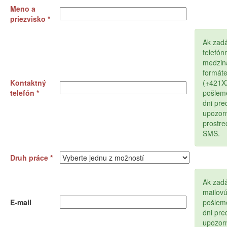
Meno a
priezvisko *
Ak zad
telefón
medzin
formát
Kontaktný
(+421
telefón *
pošlem
dni pr
upozor
prostr
SMS.
Druh práce *
Ak zadá
mailov
E-mail
pošlem
dni pr
upozor