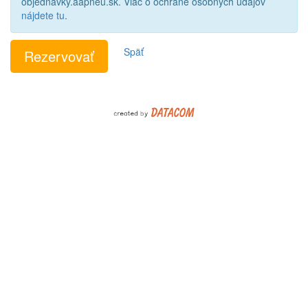
objednavky.aapneu.sk. Viac o ochrane osobných údajov
nájdete tu
.
Späť