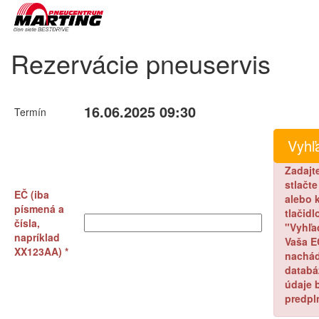
Rezervácie pneuservis
16.06.2025 09:30
Termín
Zadajt
stlačt
EČ (iba
alebo k
písmená a
tlačidl
čísla,
"Vyhľa
napríklad
Vaša E
XX123AA) *
nachád
databá
údaje 
predpl