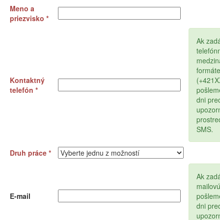
Meno a
priezvisko *
Ak zad
telefón
medzin
formát
Kontaktný
(+421
telefón *
pošlem
dni pr
upozor
prostr
SMS.
Druh práce *
Ak zadá
mailov
E-mail
pošlem
dni pr
upozor