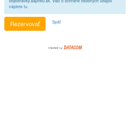
objednavky.aapneu.sk. Viac o ochrane osobných údajov
nájdete tu
.
Späť