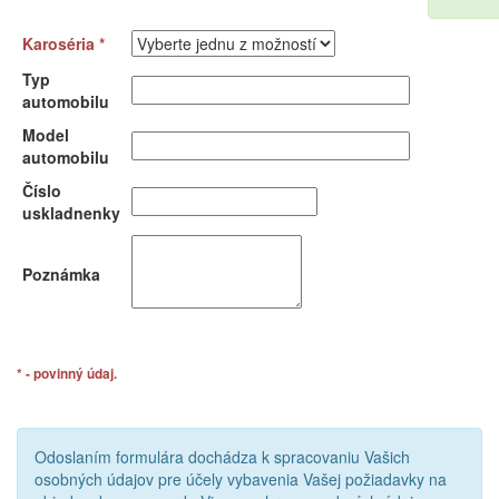
Karoséria *
Typ
automobilu
Model
automobilu
Číslo
uskladnenky
Poznámka
* - povinný údaj.
Odoslaním formulára dochádza k spracovaniu Vašich
osobných údajov pre účely vybavenia Vašej požiadavky na