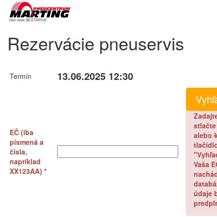
Rezervácie pneuservis
13.06.2025 12:30
Termín
Zadajt
stlačt
EČ (iba
alebo k
písmená a
tlačidl
čísla,
"Vyhľa
napríklad
Vaša E
XX123AA) *
nachád
databá
údaje 
predpl