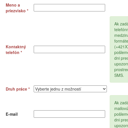
Meno a
priezvisko *
Ak zad
telefón
medzin
formát
Kontaktný
(+421
telefón *
pošlem
dni pr
upozor
prostr
SMS.
Druh práce *
Ak zadá
mailov
E-mail
pošlem
dni pr
upozor