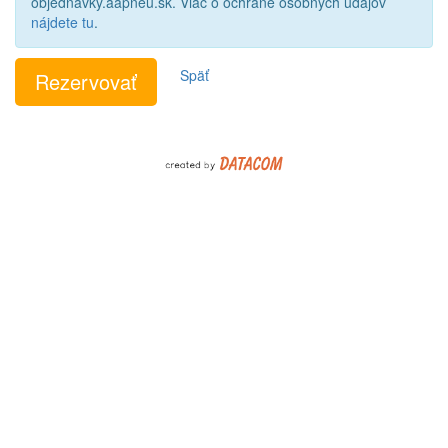
objednavky.aapneu.sk. Viac o ochrane osobných údajov
nájdete tu
.
Späť