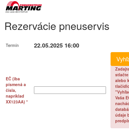
Rezervácie pneuservis
22.05.2025 16:00
Termín
Zadajt
stlačt
EČ (iba
alebo k
písmená a
tlačidl
čísla,
"Vyhľa
napríklad
Vaša E
XX123AA) *
nachád
databá
údaje 
predpl