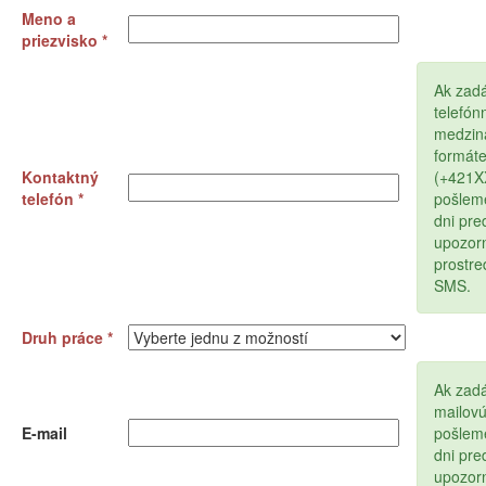
Meno a
priezvisko *
Ak zad
telefón
medzin
formát
Kontaktný
(+421
telefón *
pošlem
dni pr
upozor
prostr
SMS.
Druh práce *
Ak zadá
mailov
E-mail
pošlem
dni pr
upozor