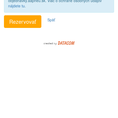
objednavky.aapneu.sk. Viac o ochrane osobných údajov
nájdete tu
.
Späť