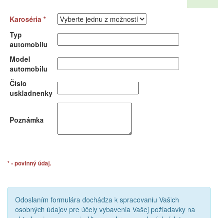
Karoséria *
Typ
automobilu
Model
automobilu
Číslo
uskladnenky
Poznámka
* - povinný údaj.
Odoslaním formulára dochádza k spracovaniu Vašich
osobných údajov pre účely vybavenia Vašej požiadavky na